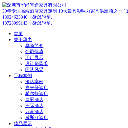
30年专注高端酒店家具定制 10大最具影响力家具供应商之一 [ 五星
13924623840
（微信同步）
13728999143
（微信同步）
首页
关于华尚
华尚简介
公司优势
工厂展示
设计师风采
团队风采
工程案例
酒店案例
喜来登酒店
希尔顿酒店
皇冠酒店
洲际酒店
万豪酒店
威斯汀酒店
臻品展示