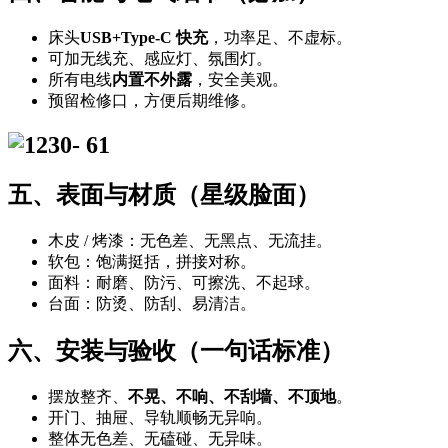
床头
USB+Type-C 快充
，功率足、不虚标。
可加无线充、感应灯、氛围灯。
所有电线
内置不外露
，安全美观。
预留检修口，方便后期维修。
五、表面与材质（星级脸面）
木皮 / 烤漆：无色差、无黑点、无流挂。
软包：饱满挺括，拼接对称。
面料：耐磨、防污、可擦洗、不起球。
台面：防烫、防刮、易清洁。
六、安装与验收（一句话标准）
摆放整齐、
不晃、不响、不刮墙、不顶地
。
开门、抽屉、导轨顺畅无异响。
整体无色差、无磕碰、无异味。