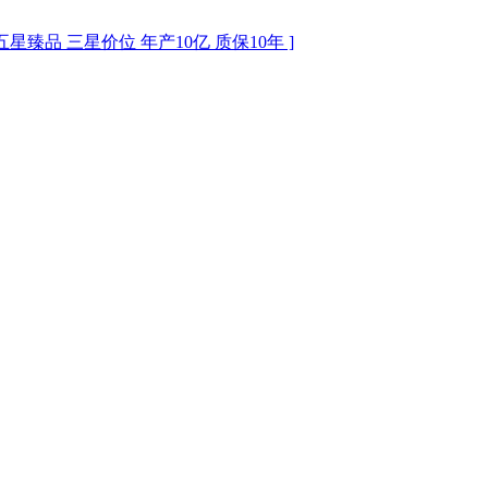
臻品 三星价位 年产10亿 质保10年 ]