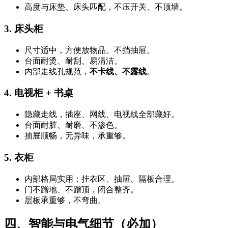
高度与床垫、床头匹配，不压开关、不顶墙。
3. 床头柜
尺寸适中，方便放物品、不挡抽屉。
台面耐烫、耐刮、易清洁。
内部走线孔规范，
不卡线、不露线
。
4. 电视柜 + 书桌
隐藏走线，插座、网线、电视线全部藏好。
台面耐脏、耐磨、不渗色。
抽屉顺畅，无异味，承重够。
5. 衣柜
内部格局实用：挂衣区、抽屉、隔板合理。
门不蹭地、不蹭顶，闭合整齐。
层板承重够，不弯曲。
四、智能与电气细节（必加）