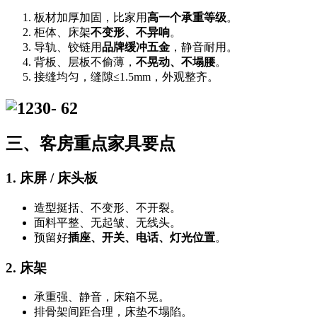
板材加厚加固，比家用
高一个承重等级
。
柜体、床架
不变形、不异响
。
导轨、铰链用
品牌缓冲五金
，静音耐用。
背板、层板不偷薄，
不晃动、不塌腰
。
接缝均匀，缝隙≤1.5mm，外观整齐。
三、客房重点家具要点
1. 床屏 / 床头板
造型挺括、不变形、不开裂。
面料平整、无起皱、无线头。
预留好
插座、开关、电话、灯光位置
。
2. 床架
承重强、静音，床箱不晃。
排骨架间距合理，床垫不塌陷。