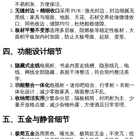
不易积灰、方便保洁。
无缝封边 + 精细收口
采用 PUR / 激光封边，封边细腻无
黑线；家具与墙面、地面、天花、石材交界处做微缝收
口、同色收边，缝隙均匀，杜绝粗糙缝隙。
板材平整不变形
选用多层板、阻燃板等稳定性板材，大
面积平板加内衬加固，防止大板弯曲、起鼓、变形。
四、功能设计细节
隐藏式走线
电视柜、书桌内置走线槽、隐形线孔，电
线、网线全部隐藏，表面干净整洁，符合简约整洁美
学。
功能整合一体化
电视柜 + 迷你吧组合、行李柜 + 衣柜一
体化设计，减少零散家具，墙面整洁不乱。
收纳简洁实用
少繁杂分层，隔板精简，封闭柜为主、少
量开放格点缀，减少杂物外露，方便酒店日常管理。
五、五金与静音细节
极简五金
选用黑色、哑光灰、极简款五金，不突兀；统