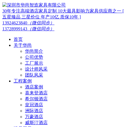
30年专注高端酒店家具定制 10大最具影响力家具供应商之一 [
五星臻品 三星价位 年产10亿 质保10年 ]
13924623840
（微信同步）
13728999143
（微信同步）
首页
关于华尚
华尚简介
公司优势
工厂展示
设计师风采
团队风采
工程案例
酒店案例
喜来登酒店
希尔顿酒店
皇冠酒店
洲际酒店
万豪酒店
威斯汀酒店