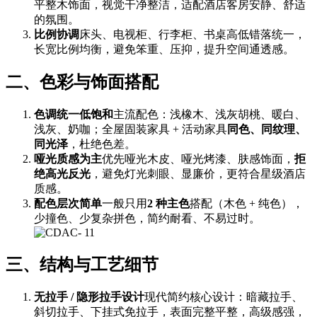
平整木饰面，视觉干净整洁，适配酒店客房安静、舒适
的氛围。
比例协调
床头、电视柜、行李柜、书桌高低错落统一，
长宽比例均衡，避免笨重、压抑，提升空间通透感。
二、色彩与饰面搭配
色调统一低饱和
主流配色：浅橡木、浅灰胡桃、暖白、
浅灰、奶咖；全屋固装家具 + 活动家具
同色、同纹理、
同光泽
，杜绝色差。
哑光质感为主
优先哑光木皮、哑光烤漆、肤感饰面，
拒
绝高光反光
，避免灯光刺眼、显廉价，更符合星级酒店
质感。
配色层次简单
一般只用
2 种主色
搭配（木色 + 纯色），
少撞色、少复杂拼色，简约耐看、不易过时。
三、结构与工艺细节
无拉手 / 隐形拉手设计
现代简约核心设计：暗藏拉手、
斜切拉手、下挂式免拉手，表面完整平整，高级感强，