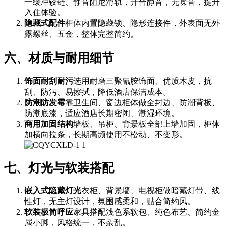
一缓冲铰链、静音阻尼滑轨，开合静音，无噪音，提升
入住体验。
隐藏式配件
柜体内置隐藏锁、隐形连接件，外表面无外
露螺丝、五金，整体完整简约。
六、材质与耐用细节
饰面耐刮耐污
选用耐磨三聚氰胺饰面、优质木皮，抗
刮、防污、易擦拭，降低酒店保洁成本。
防潮防发霉
靠卫生间、窗边柜体做全封边、防潮背板、
防潮底漆，适应酒店长期密闭、潮湿环境。
商用加固结构
墙板、吊柜、背景板全部上墙加固，柜体
加横向拉条，长期高频使用不松动、不变形。
七、灯光与软装搭配
嵌入式隐藏灯光
衣柜、背景墙、电视柜做暗藏灯带、线
性灯，无主灯设计，氛围感柔和，贴合简约风。
软装极简呼应
家具搭配浅色系软包、纯色布艺、简约金
属小脚，风格统一，不杂乱。