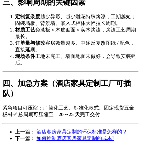
三、影响周期的关键因素
定制复杂度
越少异形、越少雕花特殊烤漆，工期越短；
固装墙板、背景墙、嵌入式柜体大幅拉长周期。
材质工艺
免漆板＞木皮贴面＞实木烤漆，烤漆工艺周期
最长。
订单量与修改
客房数量越多、中途反复改图纸 / 配色，
直接延期。
现场条件
工地未完工、墙面地面未做好，会导致安装延
后。
四、加急方案（酒店家具定制工厂可插
队）
紧急项目可压缩：✅ 简化工艺、标准化款式、固定现货五金
板材✅ 总周期可压缩至：
20～25 天
完工交付
上一篇：
酒店客房家具定制的环保标准是怎样的？
下一篇：
如何控制酒店客房家具定制的成本?