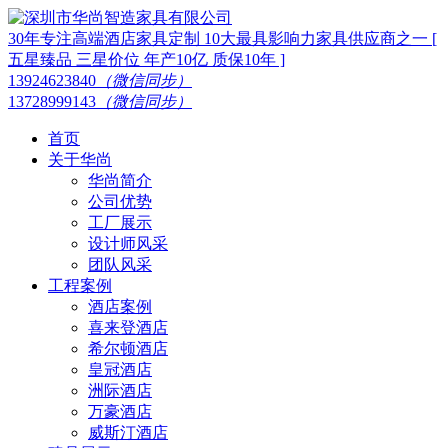
30年专注高端酒店家具定制 10大最具影响力家具供应商之一 [
五星臻品 三星价位 年产10亿 质保10年 ]
13924623840
（微信同步）
13728999143
（微信同步）
首页
关于华尚
华尚简介
公司优势
工厂展示
设计师风采
团队风采
工程案例
酒店案例
喜来登酒店
希尔顿酒店
皇冠酒店
洲际酒店
万豪酒店
威斯汀酒店