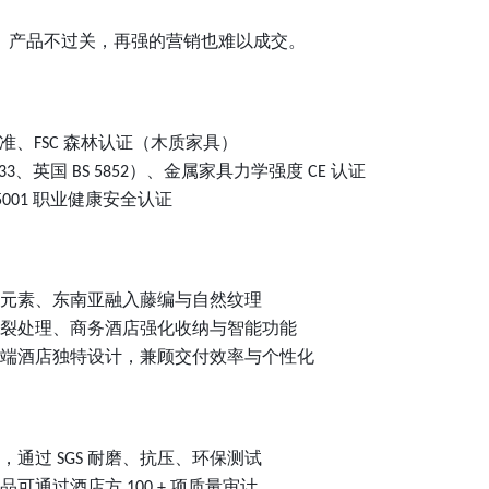
。产品不过关，再强的营销也难以成交。
准、
森林认证（木质家具）
FSC
、英国
）、金属家具力学强度
认证
33
BS 5852
CE
职业健康安全认证
5001
元素、东南亚融入藤编与自然纹理
裂处理、商务酒店强化收纳与智能功能
端酒店独特设计，兼顾交付效率与个性化
，通过
耐磨、抗压、环保测试
SGS
品可通过酒店方
项质量审计
100 +