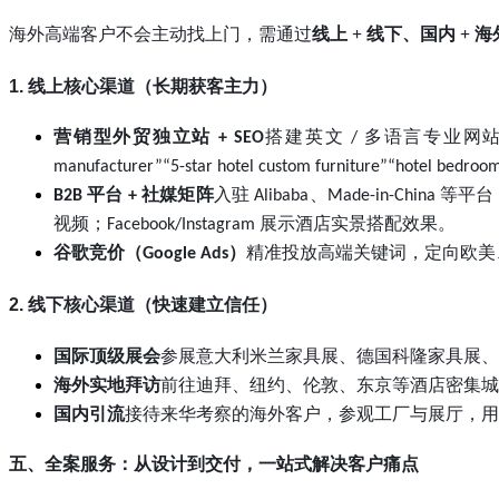
海外高端客户不会主动找上门，需通过
线上
+ 线下、国内 + 海
1. 线上核心渠道（长期获客主力）
营销型外贸独立站
搭建英文
多语言专业网
+ SEO
/
manufacturer”“5-star hotel custom furniture”“hotel bedroom
平台
社媒矩阵
入驻
、
等平台
B2B
+
Alibaba
Made-in-China
视频；
展示酒店实景搭配效果。
Facebook/Instagram
谷歌竞价（
）
精准投放高端关键词，定向欧美
Google Ads
2. 线下核心渠道（快速建立信任）
国际顶级展会
参展意大利米兰家具展、德国科隆家具展、
海外实地拜访
前往迪拜、纽约、伦敦、东京等酒店密集城
国内引流
接待来华考察的海外客户，参观工厂与展厅，用
五、全案服务：从设计到交付，一站式解决客户痛点