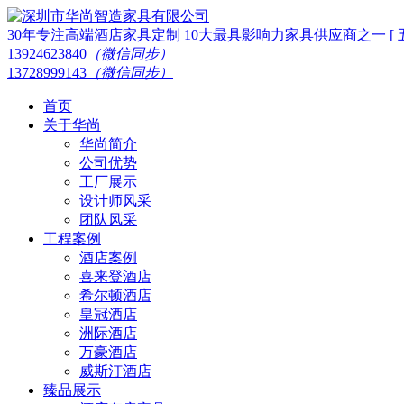
30年专注高端酒店家具定制 10大最具影响力家具供应商之一 [ 五星
13924623840
（微信同步）
13728999143
（微信同步）
首页
关于华尚
华尚简介
公司优势
工厂展示
设计师风采
团队风采
工程案例
酒店案例
喜来登酒店
希尔顿酒店
皇冠酒店
洲际酒店
万豪酒店
威斯汀酒店
臻品展示