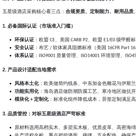
五星级酒店采购核心看三点：
合规资质、定制能力、耐用品质
1. 必备国际认证（市场准入门槛）
环保认证
：欧盟
、美国
、欧盟
级甲醛标
CE
CARB P2
E1/E0
安全认证
：布艺
软体家具阻燃标准（美国
/
16CFR Part 16
体系认证
：
质量管理、
环境管理、
ISO9001
ISO14001
ISO4
2. 产品设计适配当地需求
风格本土化
：欧美做简约线条、中东加金色雕花与伊斯兰
功能实用化
：海岛酒店做防潮防腐工艺、寒冷地区做抗开
模块化
定制化
：标准化组件降低成本，异形定制满足高
+
3. 品质管控：对标五星级酒店严苛标准
原材料选用高档实木、多层实木板、优质皮革、高密海绵
生产流程全检，重点把控漆面、接缝、五金配件，确保产