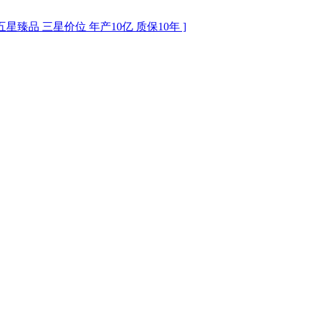
臻品 三星价位 年产10亿 质保10年 ]